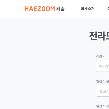
Toggle
회사소개
navigation
해줌소개
전라
언론보도
기술력
이름
*
인재채용
발전소 
발전소 