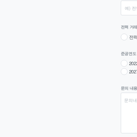
전력 거래
전
준공연
20
20
문의 내