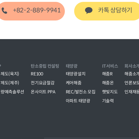
+82-2-889-9941
카톡 상담
하기
P
탄소중립 컨설팅
태양광
IT서비스
회사소
제도(육지)
RE100
태양광설치
해줌R
해줌소
제도(제주)
전기요금절감
케어해줌
해줌온
언론보
전량예측솔루션
온사이트 PPA
REC/발전소 모집
햇빛지도
인재채
아파트 태양광
기술력