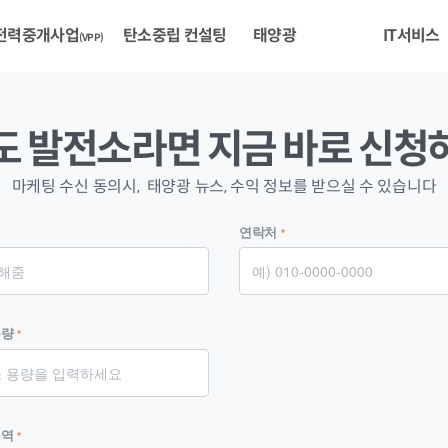
전력중개사업
탄소중립 컨설팅
태양광
IT서비스
(VPP)
예측제도(육지)
RE100
태양광설치
해줌R
도 발전소라면 지금 바로 신청
입찰제도(제주)
전기요금 절감
케어해줌
해줌온
마케팅 수신 동의시, 태양광 뉴스, 수익 정보를 받으실 수 있습니다
발전량예측서비스
온사이트 PPA
REC/발전소 모집
햇빛지도
연락처
*
아파트 태양광
용량
*
지역
*