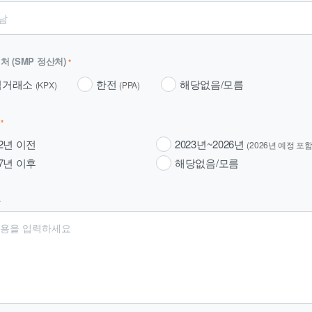
처 (SMP 정산처)
*
력거래소
한전
해당없음/모름
(KPX)
(PPA)
도
*
22년 이전
2023년~2026년
(2026년 예정 포함
27년 이후
해당없음/모름
용