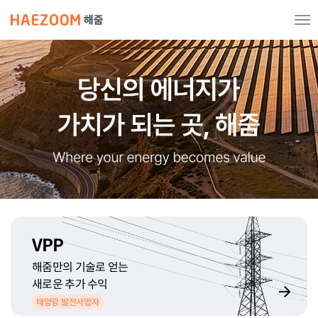
Toggle
Tog
navigation
nav
VPP
해줌만의 기술로 얻는
새로운 추가 수익
태양광 발전사업자