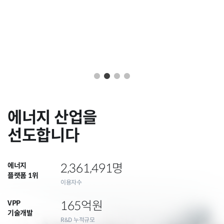
지붕, 옥상 비워두면 손해!
예산 0원으로 기업 전기요금 절감
지금 확인하기
에너지 산업을
선도합니다
에너지
2,361,491
명
플랫폼 1위
이용자수
VPP
165
억원
기술개발
R&D 누적규모